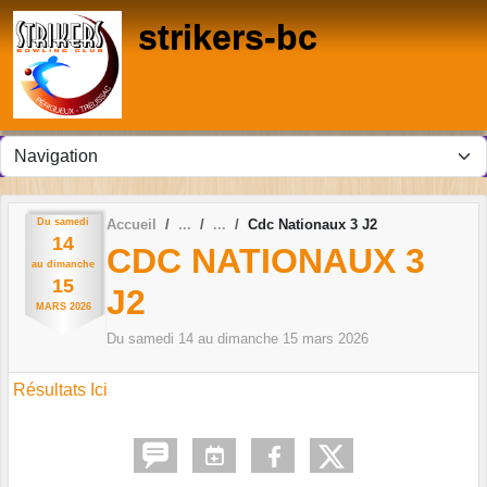
Panneau de gestion des cookies
strikers-bc
Du
samedi
Accueil
Cdc Nationaux 3 J2
14
CDC NATIONAUX 3
au
dimanche
15
J2
MARS
2026
Du
samedi
14
au
dimanche
15
mars
2026
Résultats Ici