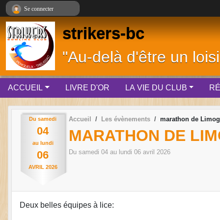
Panneau de gestion des cookies
Se connecter
strikers-bc
"Au-delà d'être un loisi
ACCUEIL
LIVRE D'OR
LA VIE DU CLUB
RÉ
Accueil
Les évènements
marathon de Limog
Du
samedi
04
MARATHON DE LI
au
lundi
Du
samedi
04
au
lundi
06
avril
2026
06
AVRIL
2026
Deux belles équipes à lice: