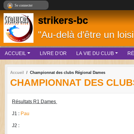
Panneau de gestion des cookies
Se connecter
strikers-bc
"Au-delà d'être un loisi
ACCUEIL
LIVRE D'OR
LA VIE DU CLUB
RÉ
Accueil
Championnat des clubs Régional Dames
CHAMPIONNAT DES CLUB
Résultats R1 Dames
J1 :
Pau
J2 :