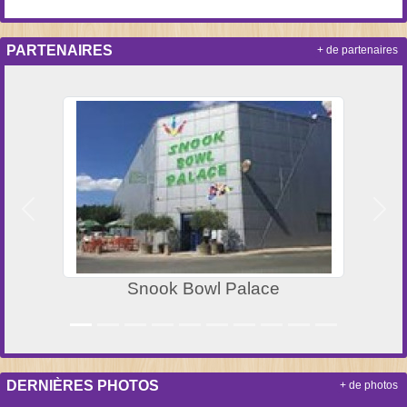
PARTENAIRES
+ de partenaires
Précedent
Suiv
Snook Bowl Palace
DERNIÈRES PHOTOS
+ de photos