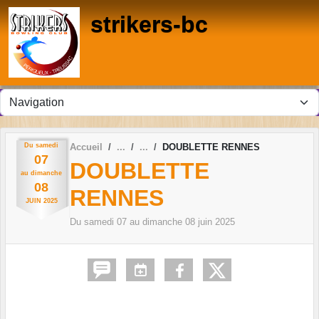
Panneau de gestion des cookies
strikers-bc
Du
samedi
Accueil
DOUBLETTE RENNES
07
DOUBLETTE
au
dimanche
08
RENNES
JUIN
2025
Du
samedi
07
au
dimanche
08
juin
2025