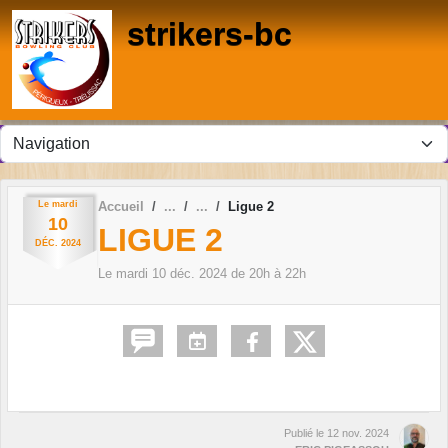
Panneau de gestion des cookies
strikers-bc
Le
mardi
Accueil
Ligue 2
10
LIGUE 2
DÉC.
2024
Le
mardi
10
déc.
2024
de 20h à 22h
Publié le
12 nov. 2024